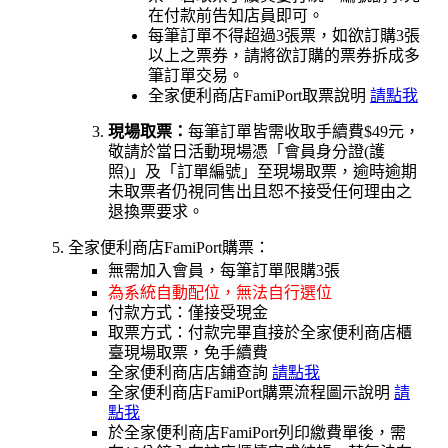
在付款前告知店員即可。
每筆訂單不得超過3張票，如欲訂購3張
以上之票券，請將欲訂購的票券拆成多
筆訂單交易。
全家便利商店FamiPort取票說明
請點我
現場取票：
每筆訂單皆需收取手續費$49元，
敬請於當日活動現場憑「會員身分證(護
照)」及「訂單編號」至現場取票，逾時逾期
未取票者仍視同售出且恕不接受任何理由之
退換票要求。
全家便利商店FamiPort購票：
無需加入會員
，每筆訂單限購3張
為系統自動配位，無法自行選位
付款方式：僅接受現金
取票方式：付款完畢直接於全家便利商店櫃
臺現場取票，免手續費
全家便利商店店鋪查詢
請點我
全家便利商店FamiPort購票流程圖示說明
請
點我
於全家便利商店FamiPort列印繳費單後，需