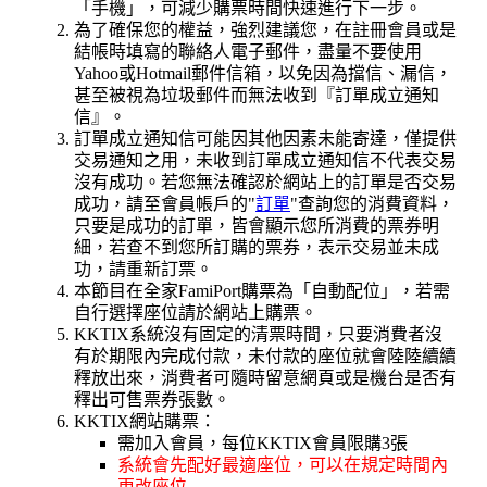
「手機」，可減少購票時間快速進行下一步。
為了確保您的權益，強烈建議您，在註冊會員或是
結帳時填寫的聯絡人電子郵件，盡量不要使用
Yahoo或Hotmail郵件信箱，以免因為擋信、漏信，
甚至被視為垃圾郵件而無法收到『訂單成立通知
信』。
訂單成立通知信可能因其他因素未能寄達，僅提供
交易通知之用，未收到訂單成立通知信不代表交易
沒有成功。若您無法確認於網站上的訂單是否交易
成功，請至會員帳戶的"
訂單
"查詢您的消費資料，
只要是成功的訂單，皆會顯示您所消費的票券明
細，若查不到您所訂購的票券，表示交易並未成
功，請重新訂票。
本節目在全家FamiPort購票為「自動配位」，若需
自行選擇座位請於網站上購票。
KKTIX系統沒有固定的清票時間，只要消費者沒
有於期限內完成付款，未付款的座位就會陸陸續續
釋放出來，消費者可隨時留意網頁或是機台是否有
釋出可售票券張數。
KKTIX網站購票：
需加入會員，每位KKTIX會員限購3張
系統會先配好最適座位，可以在規定時間內
更改座位