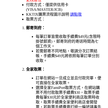
付款方式：僅提供信用卡
(VISA/MASTER/JCB)
KKTIX購票流程圖示說明
請點我
取票方式：
郵寄到府：
每筆訂單皆需收取手續費$49元(含限時
掛號郵資)，郵寄到府的寄送時間為七
個工作天。
若需郵寄不同地點，敬請分次訂票結
帳，手續費$49元將依照每筆訂單分別
收取。
全家取票：
訂單在網站一旦成立並且付款完畢，便
可直接在全家取票。
選擇全家FamiPort取票方式，在網站購
票不用付款取票手續費$30，取票手續
費每筆$30元於全家便利商店取票時收
取，取票手續費全家便利商店會開發
票，若取票手續費要打統一編號請事先