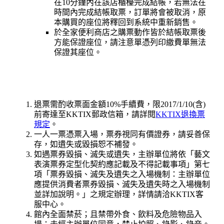
在10分鐘內在該店櫃檯完成結帳，若無法在
時間內完成結帳取票，訂單將會被取消，原
本購買的座位將釋回到系統中重新銷售。
於全家便利商店之購票動作皆於結帳取票後
方能保證座位，請注意單憑列印繳費單無法
保證其座位。
退票需酌收票面金額10%手續費，限2017/1/10(含)
前寄達至KKTIX郵政信箱
，請詳閱
KKTIX退換票
規定
。
一人一票憑票入場，票券視同有價證券，請妥善保
存，如遺失或毀損恕不補發。
如遇票券毀損、滅失或遺失，主辦單位將依「藝文
表演票券定型化契約應記載及不得記載事項」第七
項「票券毀損、滅失及遺失之入場機制：主辦單位
應提供消費者票券毀損、滅失及遺失時之入場機制
並詳加說明。」之規定辦理，詳情請洽KKTIX客
服中心。
館內全面禁菸；且禁帶外食、飲料及危險物品入