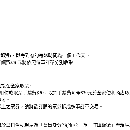
號郵資)，郵寄到府的寄送時間為七個工作天。
續費$50元將依照每筆訂單分別收取。
直接在全家取票。
購票不用付款取票手續費$30，取票手續費每筆$30元於全家便利
即可。
 張以上之票券，請將欲訂購的票券拆成多筆訂單交易。
敬請於當日活動現場憑「會員身分證(護照)」及「訂單編號」至現