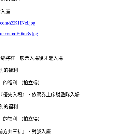
號入座
ur.com/sZKHNel.jpg
mgur.com/oE0tm3s.jpg
票的粉絲將在一般票入場後才能入場
別的福利
利 （拍立得）
場』，依票券上序號整隊入場
別的福利
照』的福利 （拍立得）
前方共三排』，對號入座