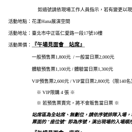
如過號請依現場工作人員指示，若有變更以現場
活動地點：花漾Hana展演空間
活動地址：臺北市中正區仁愛路一段17號10樓
『午場見面會 站席
』
活動票價：
一般預售票1,800元 / 一般當日票2,000元
體驗
預售票1,100元 / 體驗當日票1,300元
VIP
預售票2,600元 / VIP當日票2,800元
（限140名
※ VIP限購 4 張
※
※ 若預售票賣完，將不會販售當日票 ※
站席區為全站席、無劃位，請依序號排隊入場，
票面的 "座位號" 即為序號，演出現場的入場順