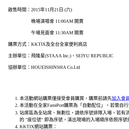
啟售時間：2015年11月21日 (六)
晚場演唱會 11:00AM 開賣
午場見面會 11:30AM 開賣
購票方式：KKTIX及全台全家便利商店
主辦單位：飛隆星(STAAA Inc.)、SEIYU REPUBLIC
協辦單位：HOUEISHINSHA Co.Ltd
本活動網站購票僅接受會員購買，購票前請先
加入會
本
活動
在全家FamiPort購票為「自動配位」，若需
站席區為全站席、無劃位，請依序號排隊入場，若有
的 "座位號" 即為序號，演出現場的入場順序依照序號
KKTIX網站購票：