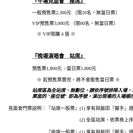
『午場見面會 座席
』
一般預售票2,300元 （限26名，無當日票）
VIP
預售票3,000元 （限80
名，無當日票）
※ VIP限購 4 張
※
『晚場演唱會 站席
』
預售票1,800元 / 當日票1,800元
※ 若預售票賣完，將不會販售當日票
※
站席區為全站席、無劃位，請依序號排隊入場，
票面的 "座位號" 即為序號，演出現場的入場順
見面會門票説明：『站席一般票』(1) 享有與飯田『握手』
(2)
全區站席，依票券上
『座席一般票』
(1) 享有與飯田『握手』