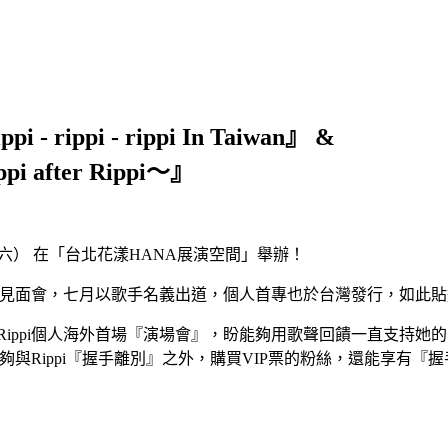
rippi - rippi In Taiwan』 &
fter Rippi～』
9（六） 在「台北花漾HANA展演空間」舉辦！
粉絲見面會，七月以歌手名義出道，個人首專也於台灣發行，如此
ippi個人海外首場『演場會』，盼能夠用歌聲回饋一直支持她
能夠與Rippi『握手離別』之外，購買VIP票的粉絲，還能享