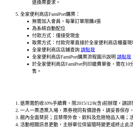
退換票要求。
全家便利商店FamiPort購票：
無需加入會員，每筆訂單限購4張
為系統自動配位
付款方式：僅接受現金
取票方式：付款完畢直接於全家便利商店櫃臺現
全家便利商店店鋪查詢
請點我
全家便利商店FamiPort購票流程圖示說明
請點我
於全家便利商店FamiPort列印繳費單後，
售。
退票需酌收10%手續費，限2015/12/8(含)前辦理，請詳
一人一票憑票入場，票券視同有價證券，請妥善保存
館內全面禁菸；且禁帶外食、飲料及危險物品入場；
活動相關訊息更動，主辦單位保留隨時變更或終止此