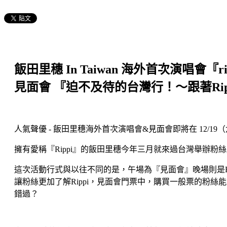
飯田里穗 In Taiwan 海外首次演唱會『rippi - 
見面會 『迫不及待的台灣行！～跟著Rippi a
人氣聲優 - 飯田里穗海外首次演唱會&見面會即將在 12/1
擁有愛稱『Rippi』的飯田里穗今年三月就來過台灣舉辦
這次活動行式與以往不同的是，午場為『見面會』晚場則是R
讓粉絲更加了解Rippi，見面會門票中，購買一般票的粉絲
錯過？