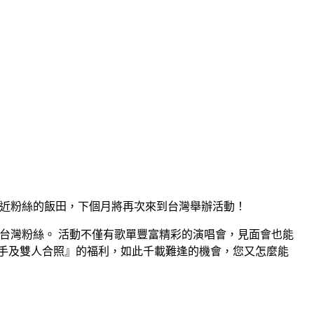
貼近粉絲的飯田，下個月將再次來到台灣舉辦活動！
的台灣粉絲。 活動不僅有歌單豐富精彩的演唱會，見面會也能
有『握手及雙人合照』的福利，如此千載難逢的機會，您又怎麼能