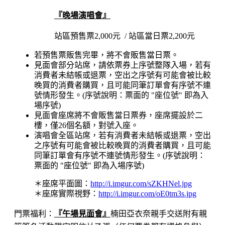
『晚場演唱會
』
站區預售票2,000元 / 站區當日票2,200元
若預售票販售完畢，將不會販售當日票
。
見面會部分站席，請依票券上序號整隊入場
，若有
消費者未結帳或退票，空出之序號有可能會被比較
晚買的消費者購買，且可能同筆訂單會有序號不連
號情形發生。(序號說明：票面的 "座位號" 即為入
場序號)
見面會座席將不會販售當日票券，座席擺設於二
樓，僅26個名額，對號入座
。
演唱會全區站席，
若有消費者未結帳或退票，空出
之序號有可能會被比較晚買的消費者購買，且可能
同筆訂單會有序號不連號情形發生。(序號說明：
票面的 "座位號" 即為入場序號)
＊座席平面圖：
http://i.imgur.com/sZKHNel.jpg
＊座席實際視野：
http://i.imgur.com/oE0tm3s.jpg​
門票福利：
『午場見面會
』
楠田亞衣奈親手交送附有親