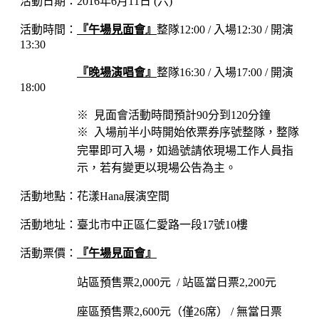
活動日期：2016年6月11日 (六)
活動時間：
『午場見面會
』
整隊12:00 / 入場12:30 / 開演
13:30
『晚場演唱會
』
整隊16:30 / 入場17:00 / 開演
18:00
※ 見面會活動時間預計90分到120分鐘
※
入場前半小時開始依票券序號整隊，整隊
完畢即可入場，如過號請依現場工作人員指
示，若有變更以現場公告為主。
活動地點：花漾Hana展演空間
活動地址：臺北市中正區仁愛路一段17號10樓
活動票價：
『午場見面會
』
站區預售票2,000元 / 站區當日票2,200元
座區
預售票2,600元（僅26席） / 無當日票