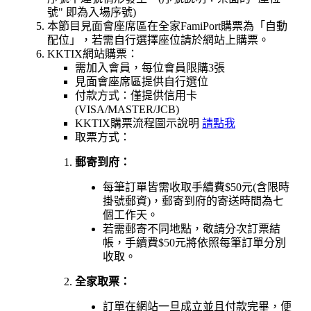
號" 即為入場序號)
本節目見面會座席區在全家FamiPort購票為「自動
配位」，若需自行選擇座位請於網站上購票。
KKTIX網站購票：
需加入會員，每位會員限購3張
見面會座席區
提供自行選位
付款方式：僅提供信用卡
(VISA/MASTER/JCB)
KKTIX購票流程圖示說明
請點我
取票方式：
郵寄到府：
每筆訂單皆需收取手續費$50元(含限時
掛號郵資)，郵寄到府的寄送時間為七
個工作天。
若需郵寄不同地點，敬請分次訂票結
帳，手續費$50元將依照每筆訂單分別
收取。
全家取票：
訂單在網站一旦成立並且付款完畢，便