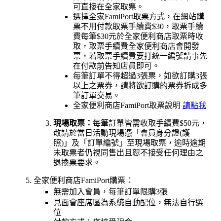
可直接在全家取票。
選擇全家FamiPort取票方式，在網站購
票不用付款取票手續費$30，取票手續
費每筆$30元於全家便利商店取票時收
取，取票手續費全家便利商店會開發
票，若取票手續費要打統一編號請事先
在付款前告知店員即可。
每筆訂單不得超過3張票，如欲訂購3張
以上之票券，請將欲訂購的票券拆成多
筆訂單交易。
全家便利商店FamiPort取票說明
請點我
現場取票：
每筆訂單皆需收取手續費$50元，
敬請於當日活動現場憑「會員身分證(護
照)」及「訂單編號」至現場取票，逾時逾期
未取票者仍視同售出且恕不接受任何理由之
退換票要求。
全家便利商店FamiPort購票：
無需加入會員
，每筆訂單限購3張
見面會座席區
為系統自動配位，無法自行選
位