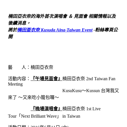
楠田亞衣奈的海外首次演唱會 ＆ 見面會​ 相關情報以及
後續消息，​
將於
楠田亜衣奈 Kusuda Aina-Taiwan Event
-粉絲專頁
公
開
藝 人：楠田亞衣奈
活動内容：
『午場見面會』
楠田亞衣奈 2nd Taiwan Fan
Meeting
KusuKusu～Kussun 台灣我又
來了 ～又來吃小籠包囉～
『晚場演唱會
』
楠田亞衣奈 1st Live
Tour「Next Brilliant Wave」 in Taiwan