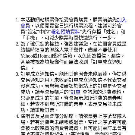
本活動網站購票僅接受會員購買，購票前請先
加入
會員
，以便開賣當日進行購票流程，建議可於會
員"設定"中的"
報名預填資料
"先行存檔「姓名」和
「手機」，可減少購票時間快速進行下一步。
為了確保您的權益，強烈建議您，在註冊會員或是
結帳時填寫的聯絡人電子郵件，盡量不要使用
Yahoo或Hotmail郵件信箱，以免因為擋信、漏信，
甚至被視為垃圾郵件而無法收到『訂單成立通知
信』。
訂單成立通知信可能因其他因素未能寄達，僅提供
交易通知之用，未收到訂單成立通知信不代表交易
沒有成功。若您無法確認於網站上的訂單是否交易
成功，請至會員帳戶的"
訂單
"查詢您的消費資料，
只要是成功的訂單，皆會顯示您所消費的票券明
細，若查不到您所訂購的票券，表示交易並未成
功，請重新訂票。
演唱會及見面會部分站席，請依票券上序號整隊入
場，若有消費者未結帳或退票，空出之序號有可能
會被比較晚買的消費者購買，且可能同筆訂單會有
序號不連號情形發生。(序號說明：票面的 "座位