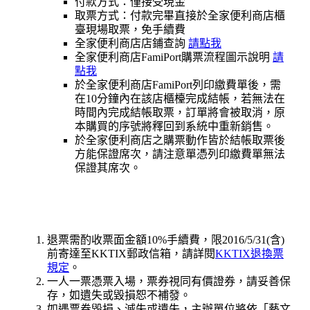
付款方式：僅接受現金
取票方式：付款完畢直接於全家便利商店櫃
臺現場取票，免手續費
全家便利商店店鋪查詢
請點我
全家便利商店FamiPort購票流程圖示說明
請
點我
於全家便利商店FamiPort列印繳費單後，需
在10分鐘內在該店櫃檯完成結帳，若無法在
時間內完成結帳取票，訂單將會被取消，原
本購買的序號將釋回到系統中重新銷售。
於全家便利商店之購票動作皆於結帳取票後
方能保證席次，請注意單憑列印繳費單無法
保證其席次。
退票需酌收票面金額10%手續費，限2016/5/31(含)
前寄達至KKTIX郵政信箱
，請詳閱
KKTIX退換票
規定
。
一人一票憑票入場，票券視同有價證券，請妥善保
存，如遺失或毀損恕不補發。
如遇票券毀損、滅失或遺失，主辦單位將依「藝文