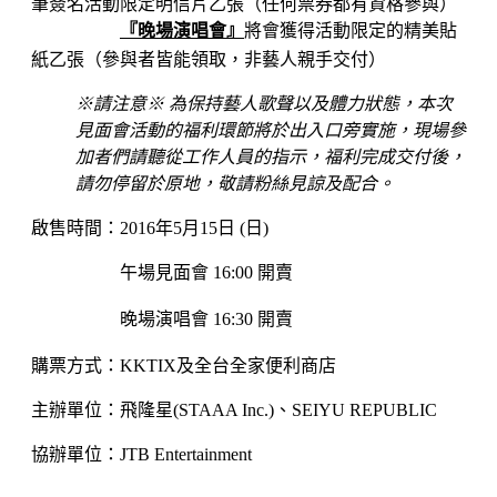
筆簽名活動限定明信片乙張（任何票券都有資格參與）
『晚場演唱會
』
將會獲得活動限定的精美貼
紙乙張（參與者皆能領取，非藝人親手交付）
※請注意※ 為保持藝人歌聲以及體力狀態，本次
見面會活動的福利環節將於出入口旁實施，現場參
加者們請聽從工作人員的指示，福利完成交付後，
請勿停留於原地，敬請粉絲見諒及配合。
啟售時間：2016年5月15日 (日)
午場見面會
16:00 開賣
晚場演唱會
16:30
開賣
購票方式：KKTIX及全台全家便利商店
主辦單位：飛隆星(STAAA Inc.)、SEIYU REPUBLIC
協辦單位：JTB Entertainment